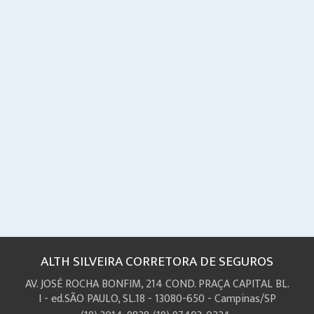
ALTH SILVEIRA CORRETORA DE SEGUROS
AV. JOSÉ ROCHA BONFIM, 214 COND. PRAÇA CAPITAL BL.
I - ed.SÃO PAULO, SL.18 - 13080-650 - Campinas/SP