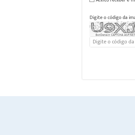
Aceito receber e-m
Digite o código da i
BotDetect CAPTCHA ASP.NET